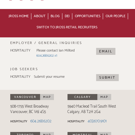
JROSS HOME
ABOUT
BLOG
DEI
OPPORTUNITIES
OUR PEOPLE
SWITCH TO JROSS RETAIL RECRUITERS
EMPLOYER / GENERAL INQUIRIES
HOSPITALITY
Please contact Ian Milford
EMAIL
604.268.6202 x1
JOB SEEKERS
HOSPITALITY
Submit your resume
SUBMIT
VANCOUVER
MAP
CALGARY
MAP
508-1755 West Broadway
5940 Macleod Trail South West
Vancouver
,
BC
V6J 4S5
Calgary
,
AB
T2H 2G4
604.268.6202
403.670.9101
HOSPITALITY
HOSPITALITY
TORONTO
MAP
MONTREAL
MAP