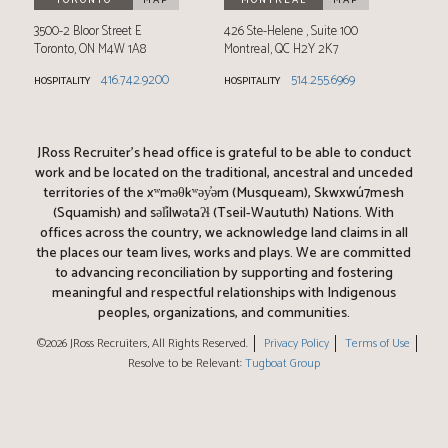
3500-2 Bloor Street E
426 Ste-Helene
Suite 100
Toronto
,
ON
M4W 1A8
Montreal
,
QC
H2Y 2K7
416.742.9200
514.255.6969
HOSPITALITY
HOSPITALITY
JRoss Recruiter’s head office is grateful to be able to conduct
work and be located on the traditional, ancestral and unceded
territories of the xʷməθkʷəy̓əm (Musqueam), Skwxwú7mesh
(Squamish) and səl̓ílwətaʔɬ (Tseil-Waututh) Nations. With
offices across the country, we acknowledge land claims in all
the places our team lives, works and plays. We are committed
to advancing reconciliation by supporting and fostering
meaningful and respectful relationships with Indigenous
peoples, organizations, and communities.
©2026 JRoss Recruiters, All Rights Reserved.
Privacy Policy
Terms of Use
Resolve to be Relevant:
Tugboat Group